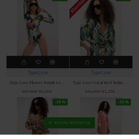
Εξαντλήθηκε
Type Love
Type Love
Type Love Flower Bomb Long Sleeve Ολόσωμο Μαγιό
Type Love Coral Reef Satin Πουκάμισο
137,00€
96,00€
116,00€
81,20€
-30 %
-30 %
ΦΊΛΤΡΑ ΠΡΟΪΌΝΤΩΝ