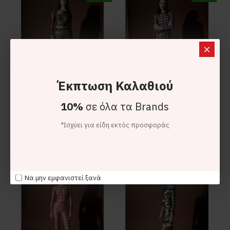
Έκπτωση Καλαθιού
10%
σε όλα τα Brands
Type Love
Type Love
*Ισχύει για είδη εκτός προσφοράς
Type Love Wild Flower Ψηλόμεσο Κολάν
Type Love Wine Heart Ψηλόμεσο Κολάν
65,00€
45,50€
65,00€
45,50€
-30 %
-30 %
Να μην εμφανιστεί ξανά