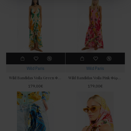
Wild Paris
Wild Paris
Wild Bandidas Voila Green Φόρεμα
Wild Bandidas Voila Pink Φόρεμα
179,00€
179,00€