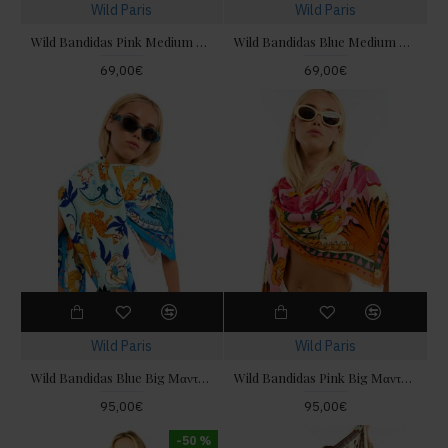
Wild Paris
Wild Paris
Wild Bandidas Pink Medium Μαντήλι
Wild Bandidas Blue Medium Μαντήλι
69,00€
69,00€
Wild Paris
Wild Paris
Wild Bandidas Blue Big Μαντήλι
Wild Bandidas Pink Big Μαντήλι
95,00€
95,00€
-50 %