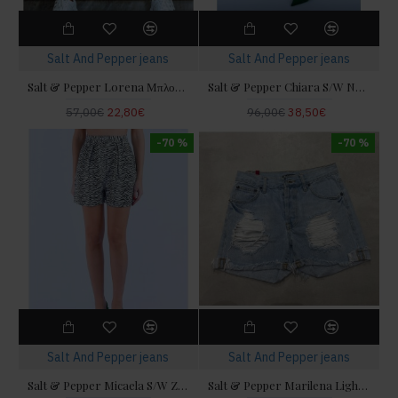
Salt And Pepper jeans
Salt And Pepper jeans
Salt & Pepper Lorena Μπλούζα Off-White
Salt & Pepper Chiara S/W NYC Τζιν Σορτς
57,00€
22,80€
96,00€
38,50€
-70 %
-70 %
Salt And Pepper jeans
Salt And Pepper jeans
Salt & Pepper Micaela S/W Zebra Τζιν Σορτς
Salt & Pepper Marilena Light Ripped Τζιν Σορτς