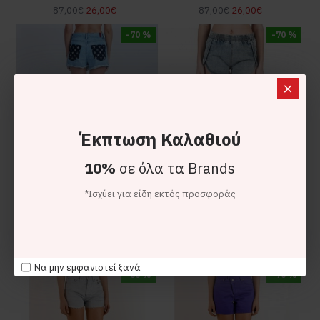
87,00€
26,00€
87,00€
26,00€
-70 %
-70 %
Έκπτωση Καλαθιού
10%
σε όλα τα Brands
*Ισχύει για είδη εκτός προσφοράς
Salt And Pepper jeans
Salt And Pepper jeans
Salt & Pepper Annie Light Stars Τζιν Σορτς
Salt & Pepper Rinat Barrel Τζιν Σορτς
99,00€
29,50€
87,00€
26,00€
Να μην εμφανιστεί ξανά
-60 %
-70 %