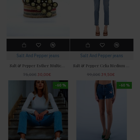
Salt And Pepper jeans
Salt And Pepper jeans
Salt & Pepper Esther Multicolor Knitted Ζώνη
Salt & Pepper Celia Medium Fade Out Τζιν Παντελόνι
75,00€
30,00€
99,00€
39,50€
-60 %
-60 %