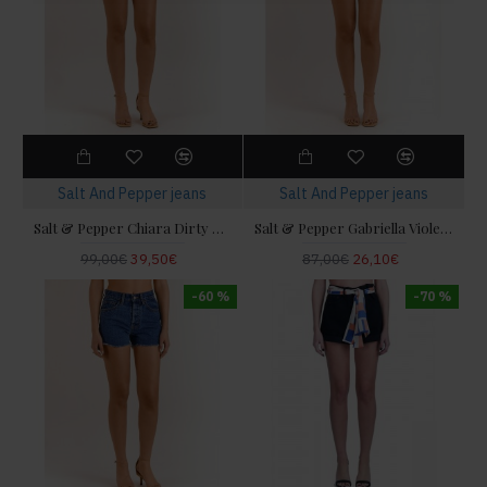
Salt And Pepper jeans
Salt And Pepper jeans
Salt & Pepper Chiara Dirty Mint Bubbles Τζιν Σορτς
Salt & Pepper Gabriella Violet Γυναικείο Σορτς
99,00€
39,50€
87,00€
26,10€
-60 %
-70 %