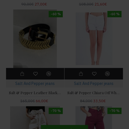
90,00€
27,00€
108,00€
21,60€
-60 %
-60 %
Salt And Pepper jeans
Salt And Pepper jeans
Salt & Pepper Leather Black Gold Belt
Salt & Pepper Chiara Off White
165,00€
66,00€
84,00€
33,50€
-70 %
-70 %