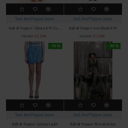
Salt And Pepper jeans
Salt And Pepper jeans
Salt & Pepper Chiara S/W Σορτς Ψηλόμεσο
Salt & Pepper Ion Black S/W
78,00€
31,20€
90,00€
27,00€
-70 %
-80 %
Salt And Pepper jeans
Salt And Pepper jeans
Salt & Pepper Ariana Light
Salt & Pepper Norah Beige