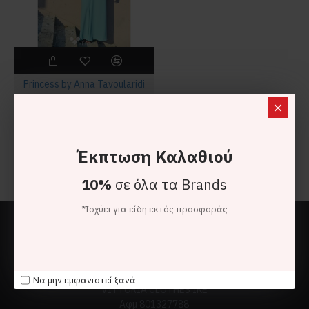
Princess by Anna Tavoularidi
Princess by Anna Tavoularidi Top/Κορμάκι Εκρού
150,00€
45,00€
Έκπτωση Καλαθιού
Τέλος προβολής
10%
σε όλα τα Brands
*Ισχύει για είδη εκτός προσφοράς
Να μην εμφανιστεί ξανά
VITTORIA CLOTHES ΙΚΕ
Αφμ 801327788