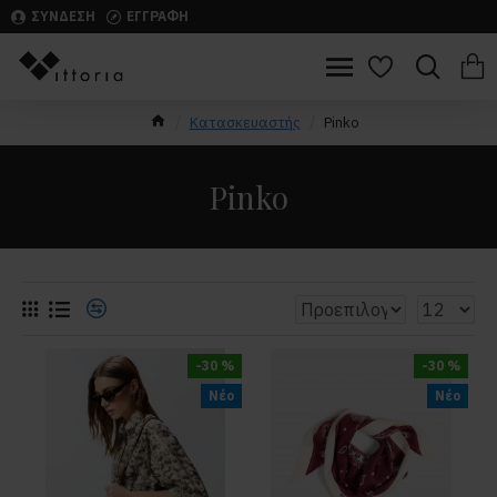
ΣΥΝΔΕΣΗ
ΕΓΓΡΑΦΗ
Κατασκευαστής
Pinko
Pinko
-30 %
-30 %
Νέο
Νέο