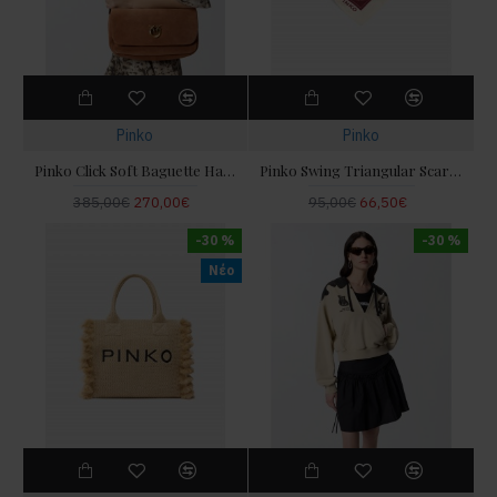
Pinko
Pinko
Pinko Click Soft Baguette Handle Suede Brown Τσάντα Ώμου
Pinko Swing Triangular Scarf With Floral Paisley Print Μαντήλι
385,00€
270,00€
95,00€
66,50€
-30 %
-30 %
Νέο