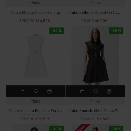
Pinko
Pinko
Pinko Melato Purple Φο΄υτερ
Pinko Belfiore Ribbed Vest Top With Snake Print Beige/Black Μπλούζα
195,00€
136,50€
95,00€
66,50€
-30 %
-30 %
Pinko
Pinko
Pinko Anaceta Popeline Ecru Φόρεμα
Pinko Anaceta Shirt Dress With Love Birds Belt Black Φόρεμα
275,00€
192,50€
275,00€
192,50€
-30 %
-30 %