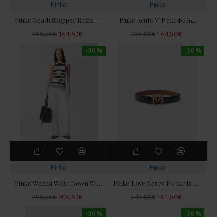
Pinko
Pinko
Pinko Beach Shopper Raffia With Logo & Tassels Τσάντα
Pinko Acuto V-Neck Φούτερ
235,00€
164,50€
235,00€
164,50€
-30 %
-30 %
Pinko
Pinko
Pinko Wanda Waist Down Wide Leg Τζιν Παντελόνι
Pinko Love Berry H4 Birds Buckle Black/Brown Leather Ζώνη
295,00€
206,50€
145,00€
101,50€
-30 %
-30 %