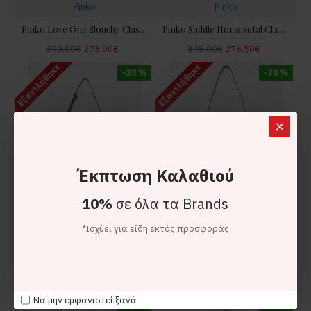
Pinko
Pinko
Pinko Love One Slouchy Classic Medium Shoulder Suede Τσάντα
Pinko Saddle Horizontal Classic Grey Leather Shoulder Τσάντα
390,00€
273,00€
395,00€
276,50€
Εξαντλήθηκε
Εξαντλήθηκε
-30 %
-30 %
Έκπτωση Καλαθιού
10%
σε όλα τα Brands
*Ισχύει για είδη εκτός προσφοράς
Pinko
Pinko
Pinko 24 Classic Keeper Suede Brown Shoulder Τσάντα
Pinko Miss Pinko Medium Hobo Shoulder Shiny Leather Black Τσάντα
425,00€
297,50€
385,00€
269,50€
Να μην εμφανιστεί ξανά
-30 %
-30 %