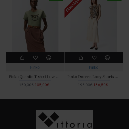
Εξαντλήθηκε
Pinko
Pinko
Pinko Quentin T-shirt Love Birds Jewel Maxi Embroidery Green Μπλούζα
Pinko Doreen Long Shorts With Love Birds Buckle Ecru Παντελόνι
150,00€
105,00€
195,00€
136,50€