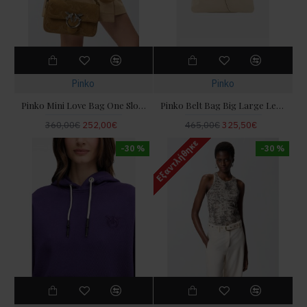
Pinko
Pinko
Pinko Mini Love Bag One Slouchy Small Shoulder In Suede With Inlays Τσάντα
Pinko Belt Bag Big Large Leather Beige Τσάντα Ώμου
360,00€
252,00€
465,00€
325,50€
Εξαντλήθηκε
-30 %
-30 %