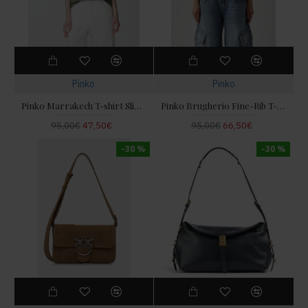
Pinko
Pinko
Pinko Marrakech T-shirt Slim-fit Lover Green Μπλούζα
Pinko Brugherio Fine-Rib T-shirt Love Birds Embroidery Black Μπλούζα
95,00€
47,50€
95,00€
66,50€
-30 %
-30 %