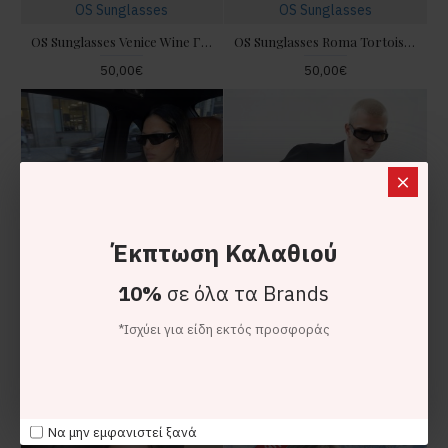
OS Sunglasses
OS Sunglasses
OS Sunglasses Venice Wine Γυαλιά Ηλίου
OS Sunglasses Roma Tortoise Green Γυαλιά Ηλίου
50,00€
50,00€
Έκπτωση Καλαθιού
10%
σε όλα τα Brands
*Ισχύει για είδη εκτός προσφοράς
OS Sunglasses
OS Sunglasses
OS Sunglasses Casablanca Black Γυαλιά Ηλίου
OS Sunglasses Casablanca Chocolate Γυαλιά Ηλίου
50,00€
50,00€
Να μην εμφανιστεί ξανά