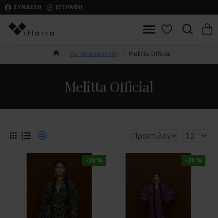
ΣΥΝΔΕΣΗ
ΕΓΓΡΑΦΗ
Κατασκευαστής
Melitta Official
Melitta Official
-20 %
-20 %