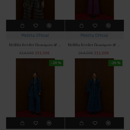
Melitta Official
Melitta Official
Melitta Berdes Πουκάμισο & Hrami Παντελόνι Plisse Zoomorfon Black Print
Melitta Berdes Πουκάμισο & Hrami Παντελόνι Petes Red/Blue
314,00€
251,00€
264,00€
211,00€
-20 %
-20 %