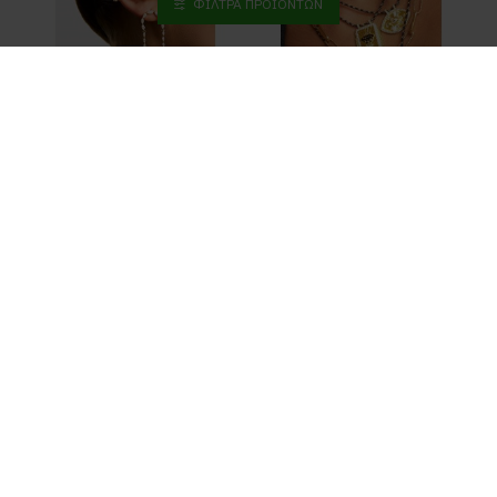
ΦΊΛΤΡΑ ΠΡΟΪΌΝΤΩΝ
MYA-BAY
MYA-BAY
MYA-BAY Niagara Σκουλαρίκια
MYA-BAY Tilak Black Κολιέ
75,00€
75,00€