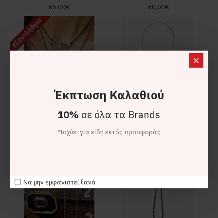
65,00€
60,00€
Εξαντλήθηκε
Έκπτωση Καλαθιού
10%
σε όλα τα Brands
*Ισχύει για είδη εκτός προσφοράς
MYA-BAY
MYA-BAY
MYA-BAY Plume Black Κολιέ
MYA-BAY Yucatan Light Ivory Κολιέ
65,00€
85,00€
Να μην εμφανιστεί ξανά