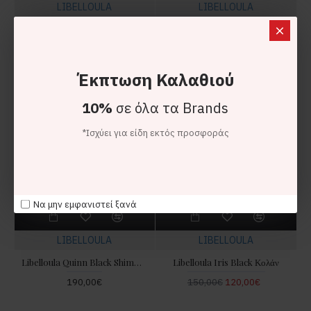
LIBELLOULA
LIBELLOULA
Libelloula Alanis Black Tank Τοπ
Libelloula Ziggy Leopard Extra Flared Πασντελόνι
110,00€
190,00€
-20 %
Έκπτωση Καλαθιού
10%
σε όλα τα Brands
*Ισχύει για είδη εκτός προσφοράς
Να μην εμφανιστεί ξανά
LIBELLOULA
LIBELLOULA
Libelloula Quinn Black Shimmer Flared Παντελόνι
Libelloula Iris Black Κολάν
190,00€
150,00€
120,00€