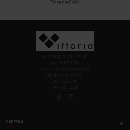
Τέλος προβολής
VITTORIA CLOTHES ΙΚΕ
Αφμ 801327788
Υποκ 1: Νοτη Μποτσαρη 9
Ναυπακτος 30300
263 402 9749
697 585 5721
ΣΧΕΤΙΚΆ