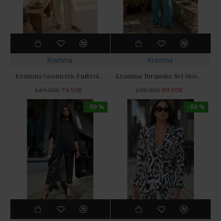
Kramma
Kramma
Kramma Geometric Embroidery Ecru/Gold Παντελόνι
Kramma Turquoise Set Μπλούζα & Παντελόνι
149,00€
74,50€
198,50€
99,00€
-50 %
-50 %