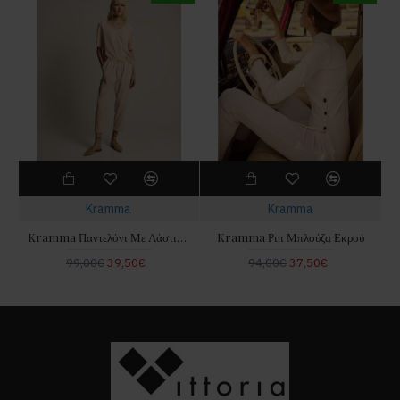
Kramma
Kramma
Kramma Παντελόνι Με Λάστιχο & Κορδόνι Βανίλια
Kramma Ριπ Μπλούζα Εκρού
99,00€
39,50€
94,00€
37,50€