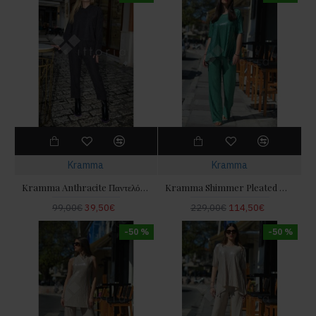
Kramma
Kramma
Kramma Anthracite Παντελόνι Με Κορδόνι
Kramma Shimmer Pleated Mint Μπλούζα & Παντελόνι
99,00€
39,50€
229,00€
114,50€
-50 %
-50 %