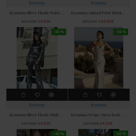
Kramma
Kramma
Kramma Silver Elastic Waist Παντελόνι
Kramma Animal Print Black/White Σακάκι
109,50€
54,80€
289,50€
144,80€
-50 %
-50 %
Kramma
Kramma
Kramma Silver Elastic High Waist Παντελόνι
Kramma Drape Open Back Satin Maxi Beige Φόρεμα
129,50€
64,80€
139,00€
69,50€
-60 %
-50 %