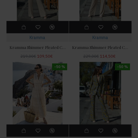
Kramma
Kramma
Kramma Shimmer Pleated Cream Sleeveless Μπλούζα/Φόρεμα & Παντελόνι
Kramma Shimmer Pleated Cream Μπλούζα & Παντελόνι
219,00€
109,50€
229,00€
114,50€
-50 %
-50 %