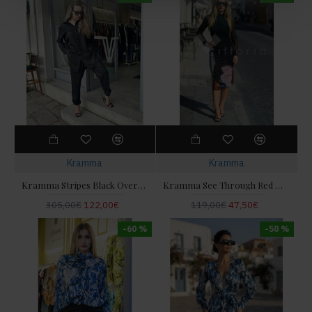
Kramma
Kramma
Kramma Stripes Black Oversized Πουκάμισο
Kramma See Through Red Midi Φόρεμα
305,00€
122,00€
119,00€
47,50€
-60 %
-50 %