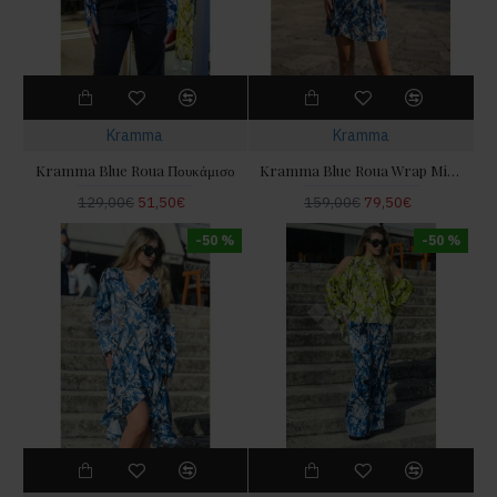
Kramma
Kramma
Kramma Blue Roua Πουκάμισο
Kramma Blue Roua Wrap Mini Φόρεμα
129,00€
51,50€
159,00€
79,50€
-50 %
-50 %