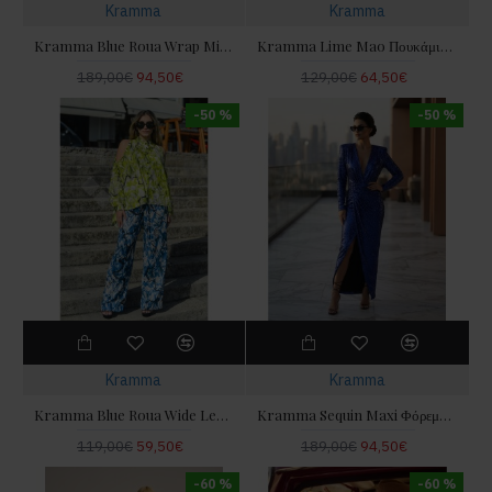
Kramma
Kramma
Kramma Blue Roua Wrap Midi Φόρεμα
Kramma Lime Mao Πουκάμισο Με Ανοίγματα Στους Ώμους
189,00€
94,50€
129,00€
64,50€
-50 %
-50 %
Kramma
Kramma
Kramma Blue Roua Wide Leg Παντελόνι
Kramma Sequin Maxi Φόρεμα Μπλε Ρουά
119,00€
59,50€
189,00€
94,50€
-60 %
-60 %