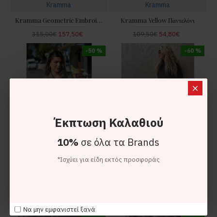
Kramma
Kramma
Kramma Geometric Embroidery Sleeveless Ecru/Gold Maxi Φόρεμα
Kramma Yellow Παντελόνι
315,00€
157,50€
109,50€
54,80€
-50 %
-60 %
Έκπτωση Καλαθιού
10%
σε όλα τα Brands
*Ισχύει για είδη εκτός προσφοράς
Kramma
Kramma
Kramma Yellow Σακάκι
Kramma Black Παντελόνι Με Παντελόνι Με Κορδόνι
239,00€
119,50€
99,00€
39,50€
Να μην εμφανιστεί ξανά
-60 %
-60 %