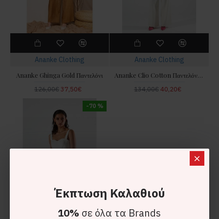
Ananke Clothing
Ananke Clothing
Ananke Ghinga Gold Παντελόνι
Ananke Clio Cotton Παντελόνι Ecru
126,00€
37,50€
134,00€
40,20€
-70 %
Έκπτωση Καλαθιού
10%
σε όλα τα Brands