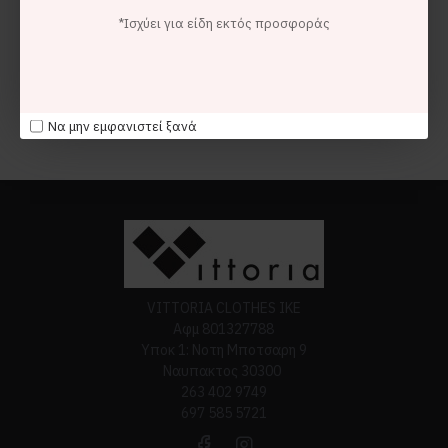
Ananke Clothing
*Ισχύει για είδη εκτός προσφοράς
Ananke Clio Cotton Bustier Top Εκρού
73,00€
21,90€
Τέλος προβολής
Να μην εμφανιστεί ξανά
VITTORIA CLOTHES ΙΚΕ
Αφμ 801327788
Υποκ 1: Νοτη Μποτσαρη 9
Ναυπακτος 30300
263 402 9749
697 585 5721