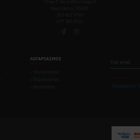
Υποκ 1: Νοτη Μποτσαρη 9
Ναυπακτος 30300
263 402 9749
697 585 5721
ΛΟΓΑΡΙΑΣΜΌΣ
TOP CATE
Λογαριασμός
ν
Παραγγελίες
Designed by O
Newsletter