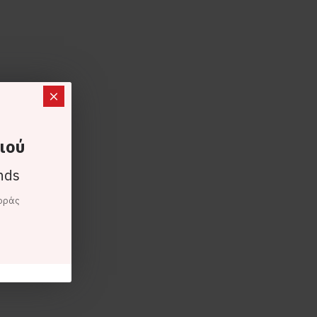
ιού
nds
φοράς