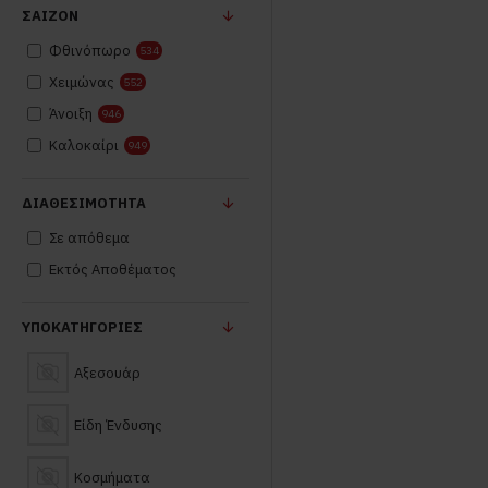
ΣΑΙΖΌΝ
Φθινόπωρο
534
Χειμώνας
552
Άνοιξη
946
Καλοκαίρι
949
ΔΙΑΘΕΣΙΜΌΤΗΤΑ
Σε απόθεμα
Εκτός Αποθέματος
ΥΠΟΚΑΤΗΓΟΡΊΕΣ
Αξεσουάρ
Είδη Ένδυσης
Κοσμήματα