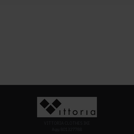
VITTORIA CLOTHES ΙΚΕ
Αφμ 801327788