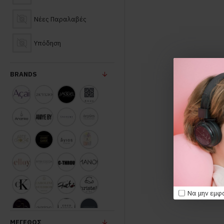
Νέες Παραλαβές
Υπόδηση
BRANDS
Να μην εμφ
ΜΈΓΕΘΟΣ